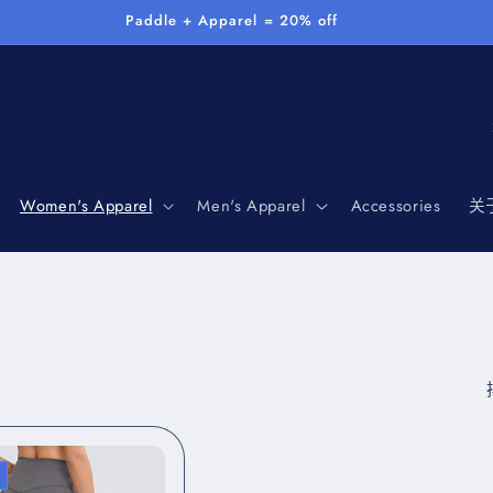
Paddle + Apparel = 20% off
/
Women's Apparel
Men's Apparel
Accessories
关