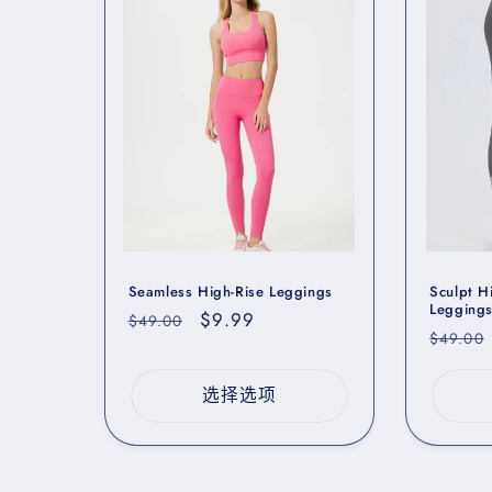
Seamless High-Rise Leggings
Sculpt H
Legging
常
促
$9.99
$49.00
常
$49.00
规
销
规
价
价
价
选择选项
格
格