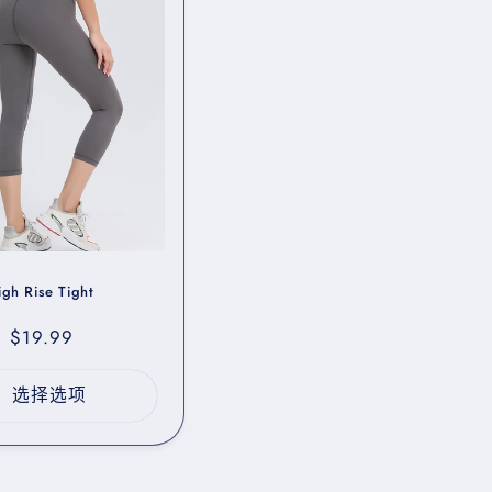
igh Rise Tight
s
促
$19.99
销
价
选择选项