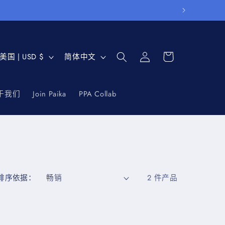
购
登
国
语
物
美国 | USD $
简体中文
录
家
言
车
于我们
Join Paika
PPA Collab
地
区
排序依据：
2 件产品