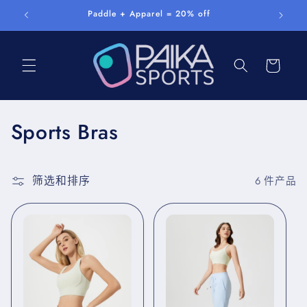
跳到内
K
Paddle + Apparel = 20% off
容
购
物
车
收
Sports Bras
藏
:
筛选和排序
6 件产品